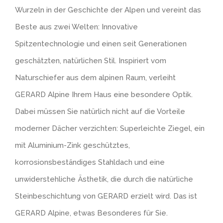
Wurzeln in der Geschichte der Alpen und vereint das
Videos
Terrastruktur
Kontakt
Beste aus zwei Welten: Innovative
Spitzentechnologie und einen seit Generationen
Strukturelement
geschätzten, natürlichen Stil. Inspiriert vom
Naturschiefer aus dem alpinen Raum, verleiht
Klinkerstruktur NBII
GERARD Alpine Ihrem Haus eine besondere Optik.
Dabei müssen Sie natürlich nicht auf die Vorteile
Bogenschnittstruktur
moderner Dächer verzichten: Superleichte Ziegel, ein
mit Aluminium-Zink geschütztes,
Bruchsteinstruktur
korrosionsbeständiges Stahldach und eine
unwiderstehliche Ästhetik, die durch die natürliche
Klinkerstruktur ZBII
Steinbeschichtung von GERARD erzielt wird. Das ist
Holzstruktur
GERARD Alpine, etwas Besonderes für Sie.