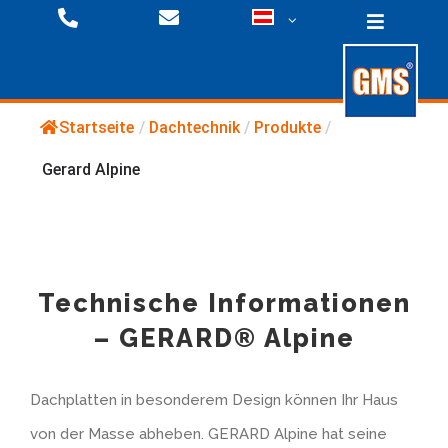
Zum
Toggle
Inhalt
Navigati
springen
Startseite
/
Dachtechnik
/
Produkte
/
Befestigungstechnik
Gerard Alpine
Dachtechnik
Produkte
Downloads
Fassadentechnik
Produkte
Technische Informationen
– GERARD® Alpine
Referenzen
Unternehmen
Produkte
Dachplatten in besonderem Design können Ihr Haus
Downloads
Downloads/ Videos
Produktübersicht
Presse
von der Masse abheben. GERARD Alpine hat seine