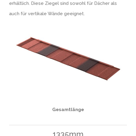
erhältlich. Diese Ziegel sind sowohl für Dächer als
Videos
Terrastruktur
Kontakt
auch für vertikale Wände geeignet.
Strukturelement
Klinkerstruktur NBII
Bogenschnittstruktur
Bruchsteinstruktur
Klinkerstruktur ZBII
Gesamtlänge
Holzstruktur
1335mm