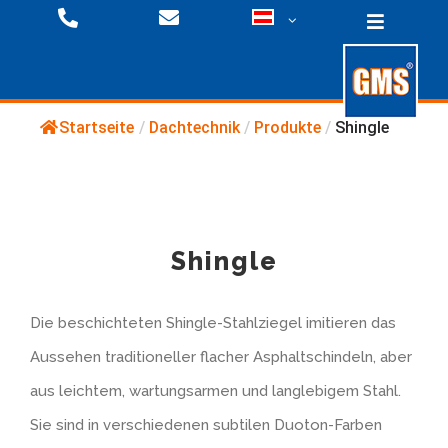
Zum
Toggle
Inhalt
Navigati
springen
Startseite
/
Dachtechnik
/
Produkte
/
Shingle
Befestigungstechnik
Dachtechnik
Produkte
Shingle
Downloads
Fassadentechnik
Produkte
Die beschichteten Shingle-Stahlziegel imitieren das
Referenzen
Unternehmen
Produkte
Aussehen traditioneller flacher Asphaltschindeln, aber
aus leichtem, wartungsarmen und langlebigem Stahl.
Downloads
Downloads/ Videos
Produktübersicht
Presse
Sie sind in verschiedenen subtilen Duoton-Farben